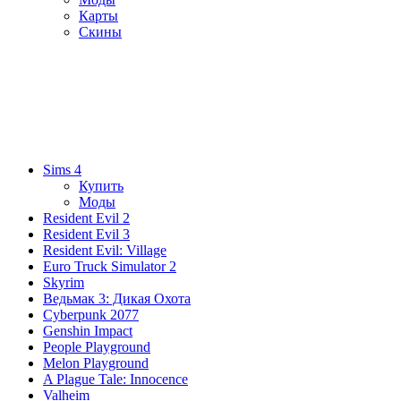
Карты
Скины
Sims 4
Купить
Моды
Resident Evil 2
Resident Evil 3
Resident Evil: Village
Euro Truck Simulator 2
Skyrim
Ведьмак 3: Дикая Охота
Cyberpunk 2077
Genshin Impact
People Playground
Melon Playground
A Plague Tale: Innocence
Valheim