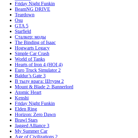
Friday Night Funkin
BeamNG DRIVE
Teardown
Osu
GTA 5
Starfield
Сталкер: моды
The Binding of Isaac
Hogwarts Legacy
Simple Car Crash
World of Tanks
Hearts of Iron 4 (HOI 4)
Euro Truck Simulator 2
Baldur’s Gate 3
В тылу врага: Штурм 2
Mount & Blade 2: Bannerlord
Atomic Heart
Kenshi
Friday Night Funkin
Elden Ring
Horizon: Zero Dawn
Brawl Stars
Jagged Alliance 3
My Summer Car
Age of Civilizations 2