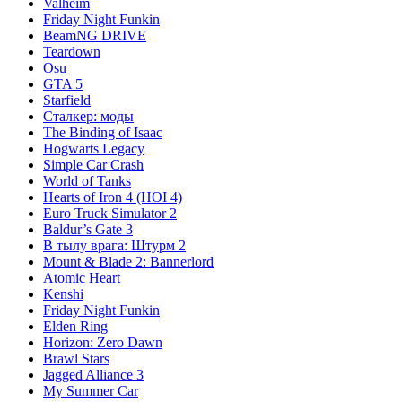
Valheim
Friday Night Funkin
BeamNG DRIVE
Teardown
Osu
GTA 5
Starfield
Сталкер: моды
The Binding of Isaac
Hogwarts Legacy
Simple Car Crash
World of Tanks
Hearts of Iron 4 (HOI 4)
Euro Truck Simulator 2
Baldur’s Gate 3
В тылу врага: Штурм 2
Mount & Blade 2: Bannerlord
Atomic Heart
Kenshi
Friday Night Funkin
Elden Ring
Horizon: Zero Dawn
Brawl Stars
Jagged Alliance 3
My Summer Car