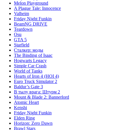
Melon Playground
A Plague Tale: Innocence
Valheim
Friday Night Funkin
BeamNG DRIVE
Teardown
Osu
GTA 5
Starfield
Сталкер: моды
The Binding of Isaac
Hogwarts Legacy
Simple Car Crash
World of Tanks
Hearts of Iron 4 (HOI 4)
Euro Truck Simulator 2
Baldur’s Gate 3
В тылу врага: Штурм 2
Mount & Blade 2: Bannerlord
Atomic Heart
Kenshi
Friday Night Funkin
Elden Ring
Horizon: Zero Dawn
Brawl Stars