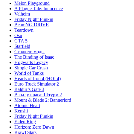
Melon Playground
A Plague Tale: Innocence
Valheim
Friday Night Funkin
BeamNG DRIVE
Teardown
Osu
GTA 5
Starfield
Сталкер: моды
The Binding of Isaac
Hogwarts Legacy
Simple Car Crash
World of Tanks
Hearts of Iron 4 (HOI 4)
Euro Truck Simulator 2
Baldur’s Gate 3
В тылу врага: Штурм 2
Mount & Blade 2: Bannerlord
Atomic Heart
Kenshi
Friday Night Funkin
Elden Ring
Horizon: Zero Dawn
Brawl Stars