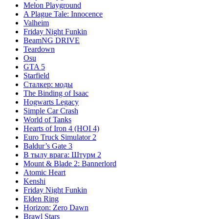
Melon Playground
A Plague Tale: Innocence
Valheim
Friday Night Funkin
BeamNG DRIVE
Teardown
Osu
GTA 5
Starfield
Сталкер: моды
The Binding of Isaac
Hogwarts Legacy
Simple Car Crash
World of Tanks
Hearts of Iron 4 (HOI 4)
Euro Truck Simulator 2
Baldur’s Gate 3
В тылу врага: Штурм 2
Mount & Blade 2: Bannerlord
Atomic Heart
Kenshi
Friday Night Funkin
Elden Ring
Horizon: Zero Dawn
Brawl Stars