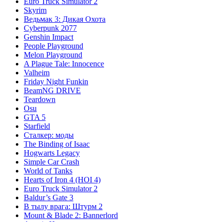
Euro Truck Simulator 2
Skyrim
Ведьмак 3: Дикая Охота
Cyberpunk 2077
Genshin Impact
People Playground
Melon Playground
A Plague Tale: Innocence
Valheim
Friday Night Funkin
BeamNG DRIVE
Teardown
Osu
GTA 5
Starfield
Сталкер: моды
The Binding of Isaac
Hogwarts Legacy
Simple Car Crash
World of Tanks
Hearts of Iron 4 (HOI 4)
Euro Truck Simulator 2
Baldur’s Gate 3
В тылу врага: Штурм 2
Mount & Blade 2: Bannerlord