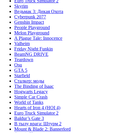
Euro Truck Simulator 2
Skyrim
Ведьмак 3: Дикая Охота
Cyberpunk 2077
Genshin Impact
People Playground
Melon Playground
A Plague Tale: Innocence
Valheim
Friday Night Funkin
BeamNG DRIVE
Teardown
Osu
GTA 5
Starfield
Сталкер: моды
The Binding of Isaac
Hogwarts Legacy
Simple Car Crash
World of Tanks
Hearts of Iron 4 (HOI 4)
Euro Truck Simulator 2
Baldur’s Gate 3
В тылу врага: Штурм 2
Mount & Blade 2: Bannerlord