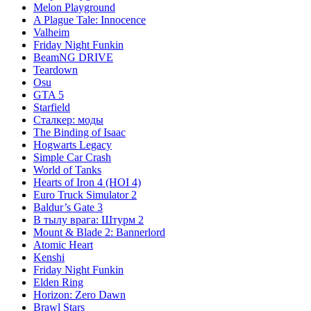
Melon Playground
A Plague Tale: Innocence
Valheim
Friday Night Funkin
BeamNG DRIVE
Teardown
Osu
GTA 5
Starfield
Сталкер: моды
The Binding of Isaac
Hogwarts Legacy
Simple Car Crash
World of Tanks
Hearts of Iron 4 (HOI 4)
Euro Truck Simulator 2
Baldur’s Gate 3
В тылу врага: Штурм 2
Mount & Blade 2: Bannerlord
Atomic Heart
Kenshi
Friday Night Funkin
Elden Ring
Horizon: Zero Dawn
Brawl Stars