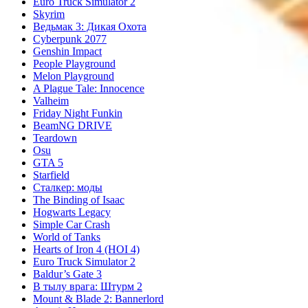
Euro Truck Simulator 2
Skyrim
Ведьмак 3: Дикая Охота
Cyberpunk 2077
Genshin Impact
People Playground
Melon Playground
A Plague Tale: Innocence
Valheim
Friday Night Funkin
BeamNG DRIVE
Teardown
Osu
GTA 5
Starfield
Сталкер: моды
The Binding of Isaac
Hogwarts Legacy
Simple Car Crash
World of Tanks
Hearts of Iron 4 (HOI 4)
Euro Truck Simulator 2
Baldur’s Gate 3
В тылу врага: Штурм 2
Mount & Blade 2: Bannerlord