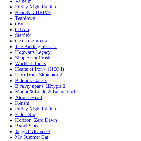
Valheim
Friday Night Funkin
BeamNG DRIVE
Teardown
Osu
GTA 5
Starfield
Сталкер: моды
The Binding of Isaac
Hogwarts Legacy
Simple Car Crash
World of Tanks
Hearts of Iron 4 (HOI 4)
Euro Truck Simulator 2
Baldur’s Gate 3
В тылу врага: Штурм 2
Mount & Blade 2: Bannerlord
Atomic Heart
Kenshi
Friday Night Funkin
Elden Ring
Horizon: Zero Dawn
Brawl Stars
Jagged Alliance 3
My Summer Car