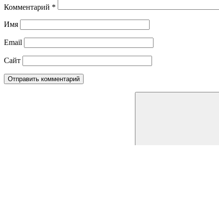
Комментарий
*
Имя
Email
Сайт
Поиск для:
Рубрики
Рубрики
Тема WordPress: Treville от ThemeZee.
|
Обратная связь