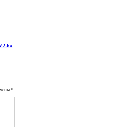
V2.6»
ечены
*