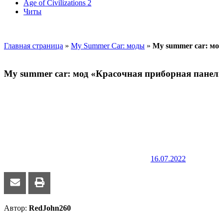
Age of Civilizations 2
Читы
Главная страница
»
My Summer Car: моды
»
My summer car: м
My summer car: мод «Красочная приборная панел
16.07.2022
Автор:
RedJohn260