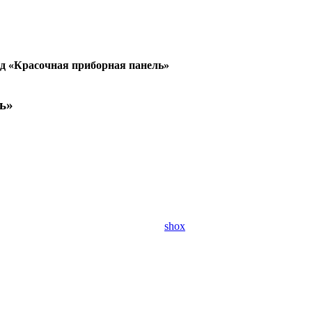
од «Красочная приборная панель»
ь»
shox