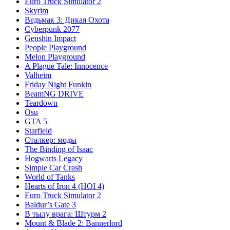
Euro Truck Simulator 2
Skyrim
Ведьмак 3: Дикая Охота
Cyberpunk 2077
Genshin Impact
People Playground
Melon Playground
A Plague Tale: Innocence
Valheim
Friday Night Funkin
BeamNG DRIVE
Teardown
Osu
GTA 5
Starfield
Сталкер: моды
The Binding of Isaac
Hogwarts Legacy
Simple Car Crash
World of Tanks
Hearts of Iron 4 (HOI 4)
Euro Truck Simulator 2
Baldur’s Gate 3
В тылу врага: Штурм 2
Mount & Blade 2: Bannerlord