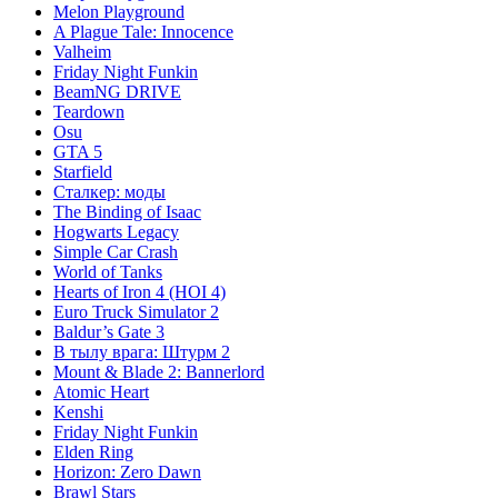
Melon Playground
A Plague Tale: Innocence
Valheim
Friday Night Funkin
BeamNG DRIVE
Teardown
Osu
GTA 5
Starfield
Сталкер: моды
The Binding of Isaac
Hogwarts Legacy
Simple Car Crash
World of Tanks
Hearts of Iron 4 (HOI 4)
Euro Truck Simulator 2
Baldur’s Gate 3
В тылу врага: Штурм 2
Mount & Blade 2: Bannerlord
Atomic Heart
Kenshi
Friday Night Funkin
Elden Ring
Horizon: Zero Dawn
Brawl Stars