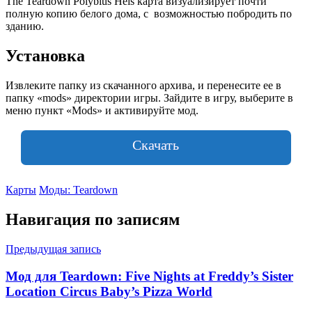
The Teardown Polybius Heis карта визуализирует почти
полную копию белого дома, с возможностью побродить по
зданию.
Установка
Извлеките папку из скачанного архива, и перенесите ее в
папку «mods» директории игры. Зайдите в игру, выберите в
меню пункт «Mods» и активируйте мод.
Скачать
Карты
Моды: Teardown
Навигация по записям
Предыдущая запись
Мод для Teardown: Five Nights at Freddy’s Sister
Location Circus Baby’s Pizza World