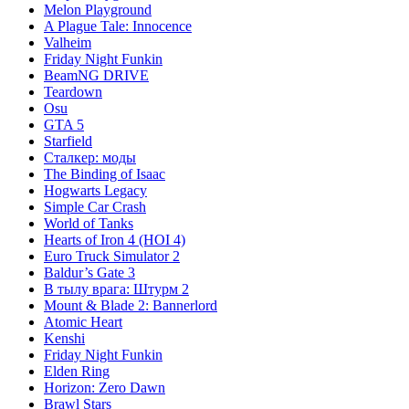
Melon Playground
A Plague Tale: Innocence
Valheim
Friday Night Funkin
BeamNG DRIVE
Teardown
Osu
GTA 5
Starfield
Сталкер: моды
The Binding of Isaac
Hogwarts Legacy
Simple Car Crash
World of Tanks
Hearts of Iron 4 (HOI 4)
Euro Truck Simulator 2
Baldur’s Gate 3
В тылу врага: Штурм 2
Mount & Blade 2: Bannerlord
Atomic Heart
Kenshi
Friday Night Funkin
Elden Ring
Horizon: Zero Dawn
Brawl Stars