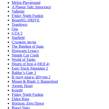
Melon Playground
A Plague Tale: Innocence
Valheim
Friday Night Funkin
BeamNG DRIVE
Teardown
Osu
GTA 5
Starfield
Сталкер: моды
The Binding of Isaac
Hogwarts Legacy
Simple Car Crash
World of Tanks
Hearts of Iron 4 (HOI 4)
Euro Truck Simulator 2
Baldur’s Gate 3
В тылу врага: Штурм 2
Mount & Blade 2: Bannerlord
Atomic Heart
Kenshi
Friday Night Funkin
Elden Ring
Horizon: Zero Dawn
Brawl Stars