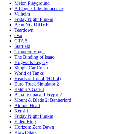
Melon Playground
A Plague Tale: Innocence
Valheim
Friday Night Funkin
BeamNG DRIVE
Teardown
Osu
GTA 5
Starfield
Сталкер: моды
The Binding of Isaac
Hogwarts Legacy
Simple Car Crash
World of Tanks
Hearts of Iron 4 (HOI 4)
Euro Truck Simulator 2
Baldur’s Gate 3
В тылу врага: Штурм 2
Mount & Blade 2: Bannerlord
Atomic Heart
Kenshi
Friday Night Funkin
Elden Ring
Horizon: Zero Dawn
Brawl Stars