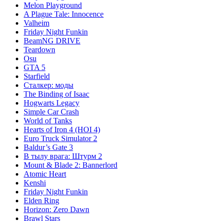
Melon Playground
A Plague Tale: Innocence
Valheim
Friday Night Funkin
BeamNG DRIVE
Teardown
Osu
GTA 5
Starfield
Сталкер: моды
The Binding of Isaac
Hogwarts Legacy
Simple Car Crash
World of Tanks
Hearts of Iron 4 (HOI 4)
Euro Truck Simulator 2
Baldur’s Gate 3
В тылу врага: Штурм 2
Mount & Blade 2: Bannerlord
Atomic Heart
Kenshi
Friday Night Funkin
Elden Ring
Horizon: Zero Dawn
Brawl Stars