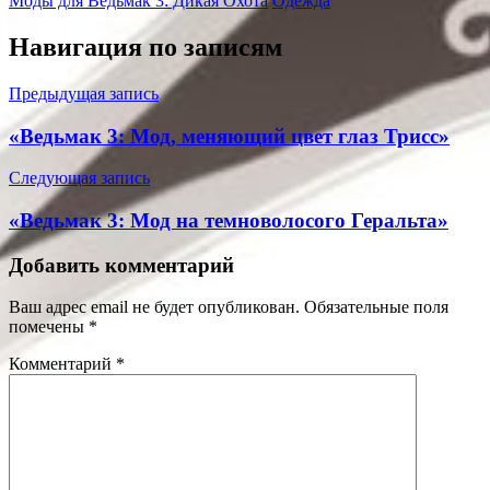
Моды для Ведьмак 3: Дикая Охота
Одежда
Навигация по записям
Предыдущая запись
«Ведьмак 3: Мод, меняющий цвет глаз Трисс»
Следующая запись
«Ведьмак 3: Мод на темноволосого Геральта»
Добавить комментарий
Ваш адрес email не будет опубликован.
Обязательные поля
помечены
*
Комментарий
*