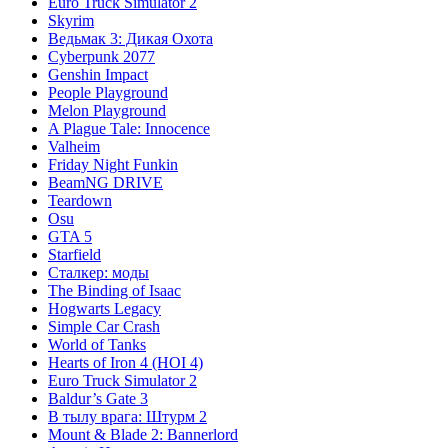
Euro Truck Simulator 2
Skyrim
Ведьмак 3: Дикая Охота
Cyberpunk 2077
Genshin Impact
People Playground
Melon Playground
A Plague Tale: Innocence
Valheim
Friday Night Funkin
BeamNG DRIVE
Teardown
Osu
GTA 5
Starfield
Сталкер: моды
The Binding of Isaac
Hogwarts Legacy
Simple Car Crash
World of Tanks
Hearts of Iron 4 (HOI 4)
Euro Truck Simulator 2
Baldur’s Gate 3
В тылу врага: Штурм 2
Mount & Blade 2: Bannerlord