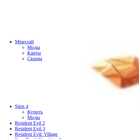
Minecraft
Моды
Карты
Скины
Sims 4
Купить
Моды
Resident Evil 2
Resident Evil 3
Resident Evil: Village