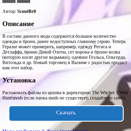
Автор:
ScoutBr0
Описание
В составе данного мода содержится большое количество
одежды и брони, ранее недоступных главному герою. Теперь
Геральт может примерить, например, одежду Региса и
Детлаффа, броню Дикой Охоты, сет ворона и броню волка
(которую носят другие ведьмаки), одеяние Геэльса, Ольгерда,
Витольда и др. Новый торговец в Вызиме с радостью продаст
вам этот набор.
Установка
Распаковать файлы из архива в директорию The Witcher 3 Wild
Hunt\mods (если папка mods не существует, создайте ее сами).
Скачать