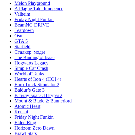
Melon Playground
A Plague Tale: Innocence
Valheim
Friday Night Funkin
BeamNG DRIVE
Teardown
Osu
GTA 5
Starfield
Сталкер: моды
The Binding of Isaac
Hogwarts Legacy
Simple Car Crash
World of Tanks
Hearts of Iron 4 (HOI 4)
Euro Truck Simulator 2
Baldur’s Gate 3
В тылу врага: Штурм 2
Mount & Blade 2: Bannerlord
Atomic Heart
Kenshi
Friday Night Funkin
Elden Ring
Horizon: Zero Dawn
Brawl Stars