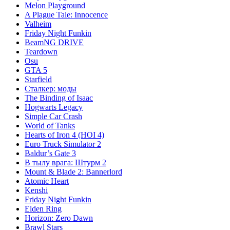
Melon Playground
A Plague Tale: Innocence
Valheim
Friday Night Funkin
BeamNG DRIVE
Teardown
Osu
GTA 5
Starfield
Сталкер: моды
The Binding of Isaac
Hogwarts Legacy
Simple Car Crash
World of Tanks
Hearts of Iron 4 (HOI 4)
Euro Truck Simulator 2
Baldur’s Gate 3
В тылу врага: Штурм 2
Mount & Blade 2: Bannerlord
Atomic Heart
Kenshi
Friday Night Funkin
Elden Ring
Horizon: Zero Dawn
Brawl Stars