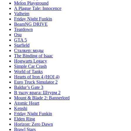
Melon Playground
A Plague Tale: Innocence
Valheim
Friday Night Funkin
BeamNG DRIVE
Teardown
Osu
GTA 5
Starfield
Сталкер: моды
The Binding of Isaac
Hogwarts Legacy
Simple Car Crash
World of Tanks
Hearts of Iron 4 (HOI 4)
Euro Truck Simulator 2
Baldur’s Gate 3
В тылу врага: Штурм 2
Mount & Blade 2: Bannerlord
Atomic Heart
Kenshi
Friday Night Funkin
Elden Ring
Horizon: Zero Dawn
Brawl Stars