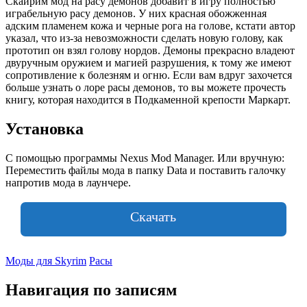
Скайрим мод на расу демонов добавит в игру полностью
играбельную расу демонов. У них красная обожженная
адским пламенем кожа и черные рога на голове, кстати автор
указал, что из-за невозможности сделать новую голову, как
прототип он взял голову нордов. Демоны прекрасно владеют
двуручным оружием и магией разрушения, к тому же имеют
сопротивление к болезням и огню. Если вам вдруг захочется
больше узнать о лоре расы демонов, то вы можете прочесть
книгу, которая находится в Подкаменной крепости Маркарт.
Установка
С помощью программы Nexus Mod Manager. Или вручную:
Переместить файлы мода в папку Data и поставить галочку
напротив мода в лаунчере.
Скачать
Моды для Skyrim
Расы
Навигация по записям