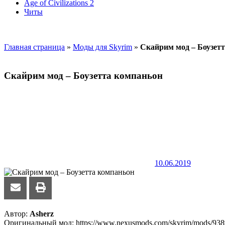
Age of Civilizations 2
Читы
Главная страница
»
Моды для Skyrim
»
Скайрим мод – Боузет
Скайрим мод – Боузетта компаньон
10.06.2019
Автор:
Asherz
Оригинальный мод: https://www.nexusmods.com/skyrim/mods/9389