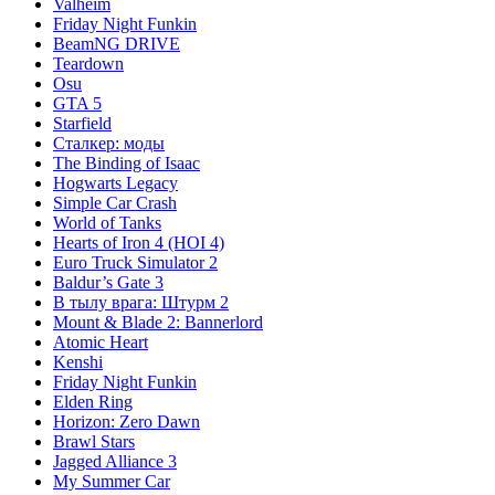
Valheim
Friday Night Funkin
BeamNG DRIVE
Teardown
Osu
GTA 5
Starfield
Сталкер: моды
The Binding of Isaac
Hogwarts Legacy
Simple Car Crash
World of Tanks
Hearts of Iron 4 (HOI 4)
Euro Truck Simulator 2
Baldur’s Gate 3
В тылу врага: Штурм 2
Mount & Blade 2: Bannerlord
Atomic Heart
Kenshi
Friday Night Funkin
Elden Ring
Horizon: Zero Dawn
Brawl Stars
Jagged Alliance 3
My Summer Car