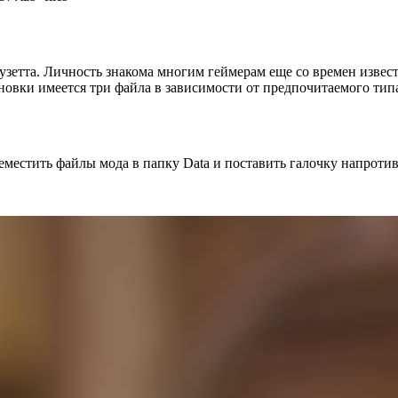
зетта. Личность знакома многим геймерам еще со времен извес
овки имеется три файла в зависимости от предпочитаемого типа
стить файлы мода в папку Data и поставить галочку напротив 