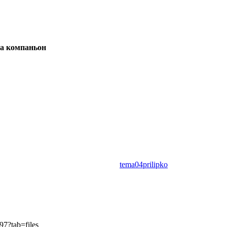
та компаньон
tema04prilipko
7?tab=files