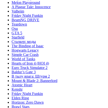
Melon Playground
A Plague Tale: Innocence
Valheim
Friday Night Funkin
BeamNG DRIVE
Teardown
Osu
GTA 5
Starfield
Сталкер: моды
The Binding of Isaac
Hogwarts Legacy
Simple Car Crash
World of Tanks
Hearts of Iron 4 (HOI 4)
Euro Truck Simulator 2
Baldur’s Gate 3
В тылу врага: Штурм 2
Mount & Blade 2: Bannerlord
Atomic Heart
Kenshi
Friday Night Funkin
Elden Ring
Horizon: Zero Dawn
Brawl Stars