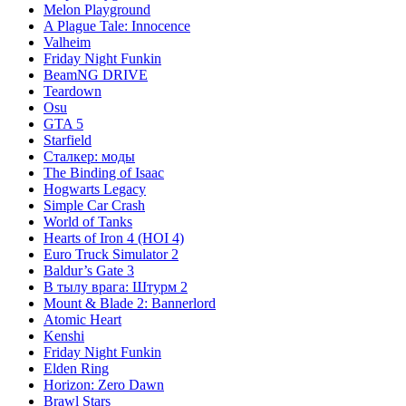
Melon Playground
A Plague Tale: Innocence
Valheim
Friday Night Funkin
BeamNG DRIVE
Teardown
Osu
GTA 5
Starfield
Сталкер: моды
The Binding of Isaac
Hogwarts Legacy
Simple Car Crash
World of Tanks
Hearts of Iron 4 (HOI 4)
Euro Truck Simulator 2
Baldur’s Gate 3
В тылу врага: Штурм 2
Mount & Blade 2: Bannerlord
Atomic Heart
Kenshi
Friday Night Funkin
Elden Ring
Horizon: Zero Dawn
Brawl Stars