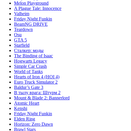
Melon Playground
A Plague Tale: Innocence
Valheim
Friday Night Funkin
BeamNG DRIVE
Teardown
Osu
GTA 5
Starfield
Сталкер: моды
The Binding of Isaac
Hogwarts Legacy
Simple Car Crash
World of Tanks
Hearts of Iron 4 (HOI 4)
Euro Truck Simulator 2
Baldur’s Gate 3
В тылу врага: Штурм 2
Mount & Blade 2: Bannerlord
Atomic Heart
Kenshi
Friday Night Funkin
Elden Ring
Horizon: Zero Dawn
Brawl Stars