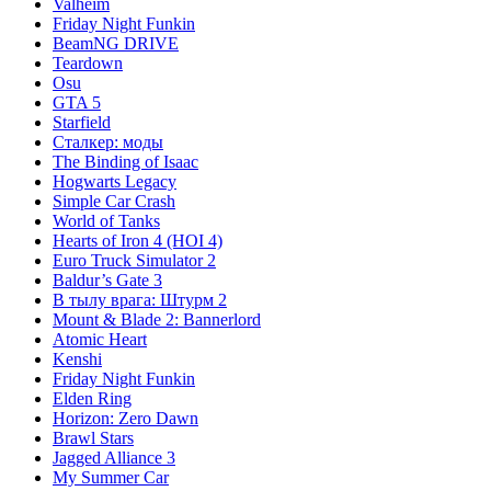
Valheim
Friday Night Funkin
BeamNG DRIVE
Teardown
Osu
GTA 5
Starfield
Сталкер: моды
The Binding of Isaac
Hogwarts Legacy
Simple Car Crash
World of Tanks
Hearts of Iron 4 (HOI 4)
Euro Truck Simulator 2
Baldur’s Gate 3
В тылу врага: Штурм 2
Mount & Blade 2: Bannerlord
Atomic Heart
Kenshi
Friday Night Funkin
Elden Ring
Horizon: Zero Dawn
Brawl Stars
Jagged Alliance 3
My Summer Car