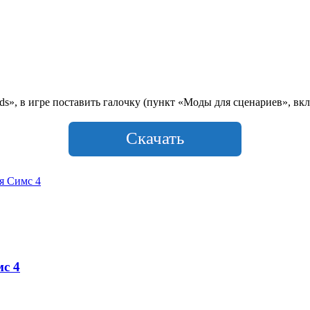
», в игре поставить галочку (пункт «Моды для сценариев», вкл
Скачать
я Симс 4
мс 4