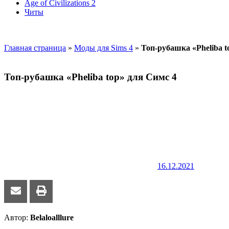
Age of Civilizations 2
Читы
Главная страница
»
Моды для Sims 4
»
Топ-рубашка «Pheliba t
Топ-рубашка «Pheliba top» для Симс 4
16.12.2021
Автор:
Belaloalllure