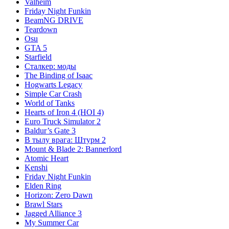
Valheim
Friday Night Funkin
BeamNG DRIVE
Teardown
Osu
GTA 5
Starfield
Сталкер: моды
The Binding of Isaac
Hogwarts Legacy
Simple Car Crash
World of Tanks
Hearts of Iron 4 (HOI 4)
Euro Truck Simulator 2
Baldur’s Gate 3
В тылу врага: Штурм 2
Mount & Blade 2: Bannerlord
Atomic Heart
Kenshi
Friday Night Funkin
Elden Ring
Horizon: Zero Dawn
Brawl Stars
Jagged Alliance 3
My Summer Car