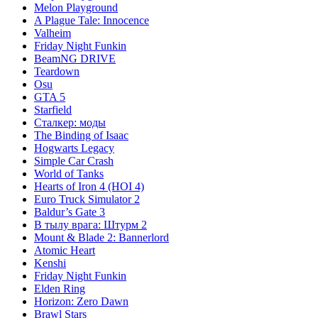
Melon Playground
A Plague Tale: Innocence
Valheim
Friday Night Funkin
BeamNG DRIVE
Teardown
Osu
GTA 5
Starfield
Сталкер: моды
The Binding of Isaac
Hogwarts Legacy
Simple Car Crash
World of Tanks
Hearts of Iron 4 (HOI 4)
Euro Truck Simulator 2
Baldur’s Gate 3
В тылу врага: Штурм 2
Mount & Blade 2: Bannerlord
Atomic Heart
Kenshi
Friday Night Funkin
Elden Ring
Horizon: Zero Dawn
Brawl Stars