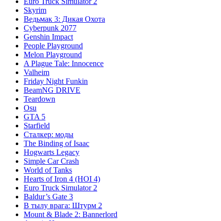
Euro Truck Simulator 2
Skyrim
Ведьмак 3: Дикая Охота
Cyberpunk 2077
Genshin Impact
People Playground
Melon Playground
A Plague Tale: Innocence
Valheim
Friday Night Funkin
BeamNG DRIVE
Teardown
Osu
GTA 5
Starfield
Сталкер: моды
The Binding of Isaac
Hogwarts Legacy
Simple Car Crash
World of Tanks
Hearts of Iron 4 (HOI 4)
Euro Truck Simulator 2
Baldur’s Gate 3
В тылу врага: Штурм 2
Mount & Blade 2: Bannerlord