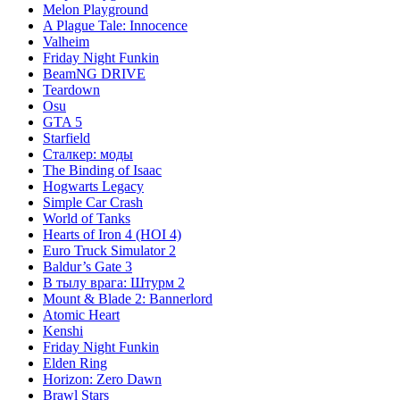
Melon Playground
A Plague Tale: Innocence
Valheim
Friday Night Funkin
BeamNG DRIVE
Teardown
Osu
GTA 5
Starfield
Сталкер: моды
The Binding of Isaac
Hogwarts Legacy
Simple Car Crash
World of Tanks
Hearts of Iron 4 (HOI 4)
Euro Truck Simulator 2
Baldur’s Gate 3
В тылу врага: Штурм 2
Mount & Blade 2: Bannerlord
Atomic Heart
Kenshi
Friday Night Funkin
Elden Ring
Horizon: Zero Dawn
Brawl Stars