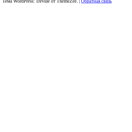
Тема WordPress: Treville от ThemeZee.
|
Обратная связь