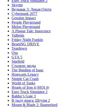
Euro Truck Simulator 2
Skyrim
Ведьмак 3: Дикая Охота
Cyberpunk 2077
Genshin Impact
People Playground
Melon Playground
A Plague Tale: Innocence
Valheim
Friday Night Funkin
BeamNG DRIVE
Teardown
Osu
GTA 5
Starfield
Сталкер: моды
The Binding of Isaac
Hogwarts Legacy
Simple Car Crash
World of Tanks
Hearts of Iron 4 (HOI 4)
Euro Truck Simulator 2
Baldur’s Gate 3
В тылу врага: Штурм 2
Mount & Blade 2: Bannerlord