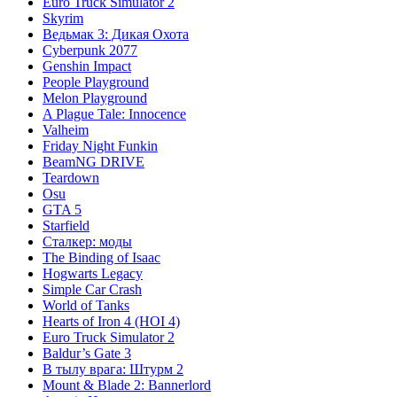
Euro Truck Simulator 2
Skyrim
Ведьмак 3: Дикая Охота
Cyberpunk 2077
Genshin Impact
People Playground
Melon Playground
A Plague Tale: Innocence
Valheim
Friday Night Funkin
BeamNG DRIVE
Teardown
Osu
GTA 5
Starfield
Сталкер: моды
The Binding of Isaac
Hogwarts Legacy
Simple Car Crash
World of Tanks
Hearts of Iron 4 (HOI 4)
Euro Truck Simulator 2
Baldur’s Gate 3
В тылу врага: Штурм 2
Mount & Blade 2: Bannerlord