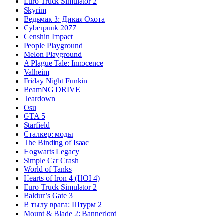
Euro Truck Simulator 2
Skyrim
Ведьмак 3: Дикая Охота
Cyberpunk 2077
Genshin Impact
People Playground
Melon Playground
A Plague Tale: Innocence
Valheim
Friday Night Funkin
BeamNG DRIVE
Teardown
Osu
GTA 5
Starfield
Сталкер: моды
The Binding of Isaac
Hogwarts Legacy
Simple Car Crash
World of Tanks
Hearts of Iron 4 (HOI 4)
Euro Truck Simulator 2
Baldur’s Gate 3
В тылу врага: Штурм 2
Mount & Blade 2: Bannerlord