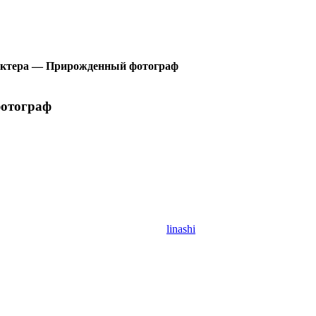
рактера — Прирожденный фотограф
фотограф
linashi