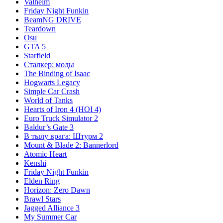
Valheim
Friday Night Funkin
BeamNG DRIVE
Teardown
Osu
GTA 5
Starfield
Сталкер: моды
The Binding of Isaac
Hogwarts Legacy
Simple Car Crash
World of Tanks
Hearts of Iron 4 (HOI 4)
Euro Truck Simulator 2
Baldur’s Gate 3
В тылу врага: Штурм 2
Mount & Blade 2: Bannerlord
Atomic Heart
Kenshi
Friday Night Funkin
Elden Ring
Horizon: Zero Dawn
Brawl Stars
Jagged Alliance 3
My Summer Car