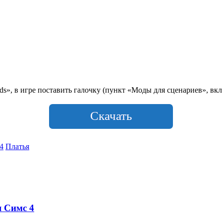
», в игре поставить галочку (пункт «Моды для сценариев», вкл
Скачать
4
Платья
я Симс 4