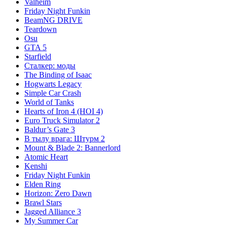
Valheim
Friday Night Funkin
BeamNG DRIVE
Teardown
Osu
GTA 5
Starfield
Сталкер: моды
The Binding of Isaac
Hogwarts Legacy
Simple Car Crash
World of Tanks
Hearts of Iron 4 (HOI 4)
Euro Truck Simulator 2
Baldur’s Gate 3
В тылу врага: Штурм 2
Mount & Blade 2: Bannerlord
Atomic Heart
Kenshi
Friday Night Funkin
Elden Ring
Horizon: Zero Dawn
Brawl Stars
Jagged Alliance 3
My Summer Car