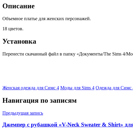
Описание
Объемное платье для женских персонажей.
18 цветов.
Установка
Перенести скачанный файл в папку «Документы/The Sims 4/Mods
Женская одежда для Симс 4
Моды для Sims 4
Одежда для Симс 
Навигация по записям
Предыдущая запись
Джемпер с рубашкой «V-Neck Sweater & Shirt» дл