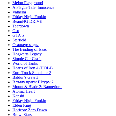
Melon Playground
A Plague Tale: Innocence
Valheim
Friday Night Funkin
BeamNG DRIVE
Teardown
Osu
GTA 5
Starfield
Сталкер: моды
The Binding of Isaac
Hogwarts Legacy
Simple Car Crash
World of Tanks
Hearts of Iron 4 (HOI 4)
Euro Truck Simulator 2
Baldur’s Gate 3
В тылу врага: Штурм 2
Mount & Blade 2: Bannerlord
Atomic Heart
Kenshi
Friday Night Funkin
Elden Ring
Horizon: Zero Dawn
Brawl Stars