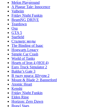
Melon Playground
A Plague Tale: Innocence
Valheim
Friday Night Funkin
BeamNG DRIVE
Teardown
Osu
GTA 5
Starfield
Сталкер: моды
The Binding of Isaac
Hogwarts Legacy
Simple Car Crash
World of Tanks
Hearts of Iron 4 (HOI 4)
Euro Truck Simulator 2
Baldur’s Gate 3
В тылу врага: Штурм 2
Mount & Blade 2: Bannerlord
Atomic Heart
Kenshi
Friday Night Funkin
Elden Ring
Horizon: Zero Dawn
Brawl Stars