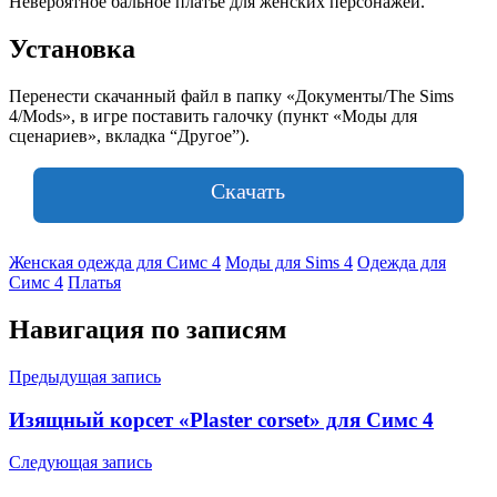
Невероятное бальное платье для женских персонажей.
Установка
Перенести скачанный файл в папку «Документы/The Sims
4/Mods», в игре поставить галочку (пункт «Моды для
сценариев», вкладка “Другое”).
Скачать
Женская одежда для Симс 4
Моды для Sims 4
Одежда для
Симс 4
Платья
Навигация по записям
Предыдущая запись
Изящный корсет «Plaster corset» для Симс 4
Следующая запись