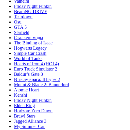
Valheim
Friday Night Funkin
BeamNG DRIVE
Teardown
Osu
GTA 5
Starfield
Сталкер: моды
The Binding of Isaac
Hogwarts Legacy
Simple Car Crash
World of Tanks
Hearts of Iron 4 (HOI 4)
Euro Truck Simulator 2
Baldur’s Gate 3
В тылу врага: Штурм 2
Mount & Blade 2: Bannerlord
Atomic Heart
Kenshi
Friday Night Funkin
Elden Ring
Horizon: Zero Dawn
Brawl Stars
Jagged Alliance 3
My Summer Car