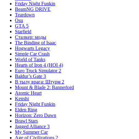
Friday Night Funkin
BeamNG DRIVE
Teardown
Osu
GTA 5
Starfield
Сталкер: моды
The Binding of Isaac
Hogwarts Legacy
Simple Car Crash
World of Tanks
Hearts of Iron 4 (HOI 4)
Euro Truck Simulator 2
Baldur’s Gate 3
В тылу врага: Штурм 2
Mount & Blade 2: Bannerlord
Atomic Heart
Kenshi
Friday Night Funkin
Elden Ring
Horizon: Zero Dawn
Brawl Stars
Jagged Alliance 3
My Summer Car
Age of Civilizations 2