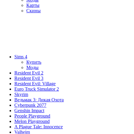
Карты
Скины
Sims 4
Купить
Моды
Resident Evil 2
Resident Evil 3
Resident Evil: Village
Euro Truck Simulator 2
Skyrim
Ведьмак 3: Дикая Охота
Cyberpunk 2077
Genshin Impact
People Playground
Melon Playground
A Plague Tale: Innocence
Valheim