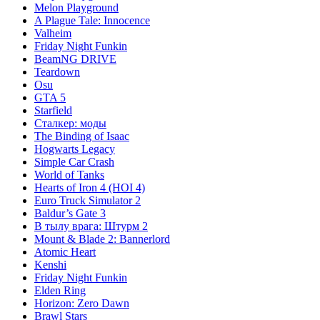
Melon Playground
A Plague Tale: Innocence
Valheim
Friday Night Funkin
BeamNG DRIVE
Teardown
Osu
GTA 5
Starfield
Сталкер: моды
The Binding of Isaac
Hogwarts Legacy
Simple Car Crash
World of Tanks
Hearts of Iron 4 (HOI 4)
Euro Truck Simulator 2
Baldur’s Gate 3
В тылу врага: Штурм 2
Mount & Blade 2: Bannerlord
Atomic Heart
Kenshi
Friday Night Funkin
Elden Ring
Horizon: Zero Dawn
Brawl Stars