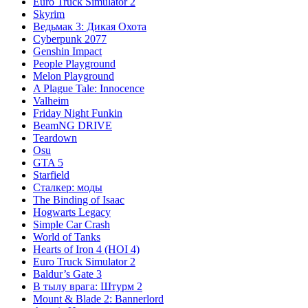
Euro Truck Simulator 2
Skyrim
Ведьмак 3: Дикая Охота
Cyberpunk 2077
Genshin Impact
People Playground
Melon Playground
A Plague Tale: Innocence
Valheim
Friday Night Funkin
BeamNG DRIVE
Teardown
Osu
GTA 5
Starfield
Сталкер: моды
The Binding of Isaac
Hogwarts Legacy
Simple Car Crash
World of Tanks
Hearts of Iron 4 (HOI 4)
Euro Truck Simulator 2
Baldur’s Gate 3
В тылу врага: Штурм 2
Mount & Blade 2: Bannerlord