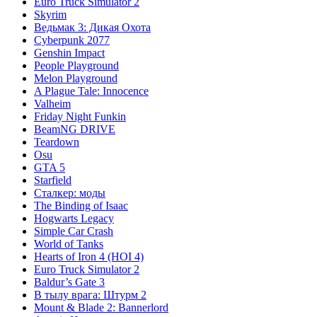
Euro Truck Simulator 2
Skyrim
Ведьмак 3: Дикая Охота
Cyberpunk 2077
Genshin Impact
People Playground
Melon Playground
A Plague Tale: Innocence
Valheim
Friday Night Funkin
BeamNG DRIVE
Teardown
Osu
GTA 5
Starfield
Сталкер: моды
The Binding of Isaac
Hogwarts Legacy
Simple Car Crash
World of Tanks
Hearts of Iron 4 (HOI 4)
Euro Truck Simulator 2
Baldur’s Gate 3
В тылу врага: Штурм 2
Mount & Blade 2: Bannerlord