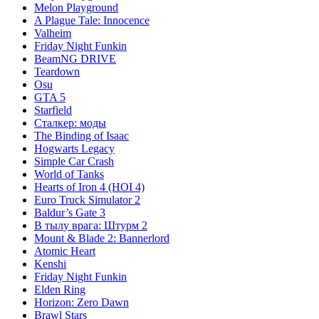
Melon Playground
A Plague Tale: Innocence
Valheim
Friday Night Funkin
BeamNG DRIVE
Teardown
Osu
GTA 5
Starfield
Сталкер: моды
The Binding of Isaac
Hogwarts Legacy
Simple Car Crash
World of Tanks
Hearts of Iron 4 (HOI 4)
Euro Truck Simulator 2
Baldur’s Gate 3
В тылу врага: Штурм 2
Mount & Blade 2: Bannerlord
Atomic Heart
Kenshi
Friday Night Funkin
Elden Ring
Horizon: Zero Dawn
Brawl Stars