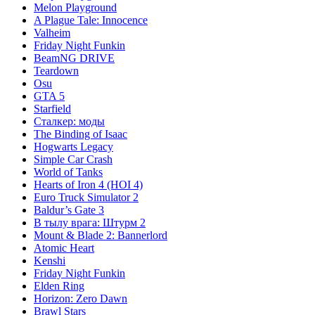
Melon Playground
A Plague Tale: Innocence
Valheim
Friday Night Funkin
BeamNG DRIVE
Teardown
Osu
GTA 5
Starfield
Сталкер: моды
The Binding of Isaac
Hogwarts Legacy
Simple Car Crash
World of Tanks
Hearts of Iron 4 (HOI 4)
Euro Truck Simulator 2
Baldur’s Gate 3
В тылу врага: Штурм 2
Mount & Blade 2: Bannerlord
Atomic Heart
Kenshi
Friday Night Funkin
Elden Ring
Horizon: Zero Dawn
Brawl Stars