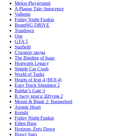
Melon Playground
A Plague Tale: Innocence
Valheim
Friday Night Funkin
BeamNG DRIVE
Teardown
Osu
GTA 5
Starfield
Сталкер: моды
The Binding of Isaac
Hogwarts Legacy
Simple Car Crash
World of Tanks
Hearts of Iron 4 (HOI 4)
Euro Truck Simulator 2
Baldur’s Gate 3
В тылу врага: Штурм 2
Mount & Blade 2: Bannerlord
Atomic Heart
Kenshi
Friday Night Funkin
Elden Ring
Horizon: Zero Dawn
Brawl Stars