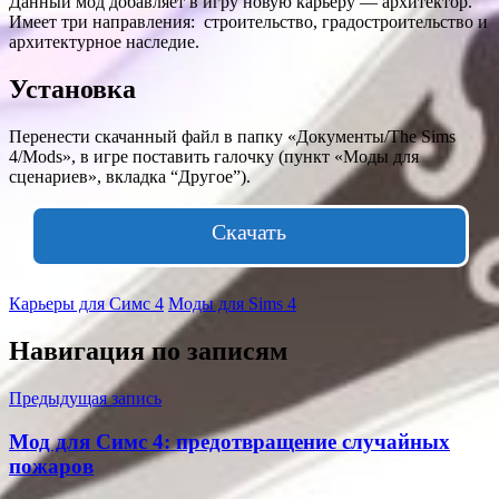
Данный мод добавляет в игру новую карьеру — архитектор.
Имеет три направления: строительство, градостроительство и
архитектурное наследие.
Установка
Перенести скачанный файл в папку «Документы/The Sims
4/Mods», в игре поставить галочку (пункт «Моды для
сценариев», вкладка “Другое”).
Скачать
Карьеры для Симс 4
Моды для Sims 4
Навигация по записям
Предыдущая запись
Мод для Симс 4: предотвращение случайных
пожаров