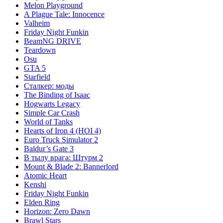
Melon Playground
A Plague Tale: Innocence
Valheim
Friday Night Funkin
BeamNG DRIVE
Teardown
Osu
GTA 5
Starfield
Сталкер: моды
The Binding of Isaac
Hogwarts Legacy
Simple Car Crash
World of Tanks
Hearts of Iron 4 (HOI 4)
Euro Truck Simulator 2
Baldur’s Gate 3
В тылу врага: Штурм 2
Mount & Blade 2: Bannerlord
Atomic Heart
Kenshi
Friday Night Funkin
Elden Ring
Horizon: Zero Dawn
Brawl Stars