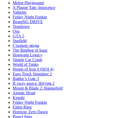
Melon Playground
A Plague Tale: Innocence
Valheim
Friday Night Funkin
BeamNG DRIVE
Teardown
Osu
GTA 5
Starfield
Сталкер: моды
The Binding of Isaac
Hogwarts Legacy
Simple Car Crash
World of Tanks
Hearts of Iron 4 (HOI 4)
Euro Truck Simulator 2
Baldur’s Gate 3
В тылу врага: Штурм 2
Mount & Blade 2: Bannerlord
Atomic Heart
Kenshi
Friday Night Funkin
Elden Ring
Horizon: Zero Dawn
Brawl Stars