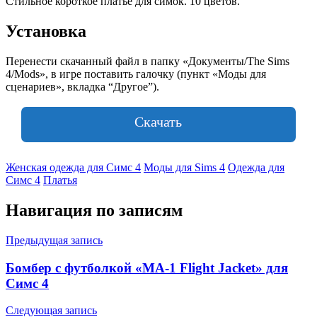
Стильное короткое платье для симок. 10 цветов.
Установка
Перенести скачанный файл в папку «Документы/The Sims
4/Mods», в игре поставить галочку (пункт «Моды для
сценариев», вкладка “Другое”).
Скачать
Женская одежда для Симс 4
Моды для Sims 4
Одежда для
Симс 4
Платья
Навигация по записям
Предыдущая запись
Бомбер с футболкой «MA-1 Flight Jacket» для
Симс 4
Следующая запись