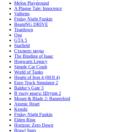
Melon Playground
A Plague Tale: Innocence
Valheim
Friday Night Funkin
BeamNG DRIVE
Teardown
Osu
GTA 5
Starfield
Сталкер: моды
The Binding of Isaac
Hogwarts Legacy
Simple Car Crash
World of Tanks
Hearts of Iron 4 (HOI 4)
Euro Truck Simulator 2
Baldur’s Gate 3
В тылу врага: Штурм 2
Mount & Blade 2: Bannerlord
Atomic Heart
Kenshi
Friday Night Funkin
Elden Ring
Horizon: Zero Dawn
Brawl Stars