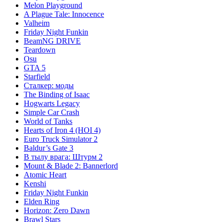
Melon Playground
A Plague Tale: Innocence
Valheim
Friday Night Funkin
BeamNG DRIVE
Teardown
Osu
GTA 5
Starfield
Сталкер: моды
The Binding of Isaac
Hogwarts Legacy
Simple Car Crash
World of Tanks
Hearts of Iron 4 (HOI 4)
Euro Truck Simulator 2
Baldur’s Gate 3
В тылу врага: Штурм 2
Mount & Blade 2: Bannerlord
Atomic Heart
Kenshi
Friday Night Funkin
Elden Ring
Horizon: Zero Dawn
Brawl Stars