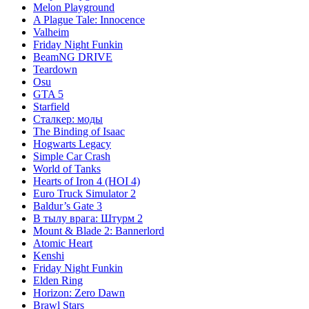
Melon Playground
A Plague Tale: Innocence
Valheim
Friday Night Funkin
BeamNG DRIVE
Teardown
Osu
GTA 5
Starfield
Сталкер: моды
The Binding of Isaac
Hogwarts Legacy
Simple Car Crash
World of Tanks
Hearts of Iron 4 (HOI 4)
Euro Truck Simulator 2
Baldur’s Gate 3
В тылу врага: Штурм 2
Mount & Blade 2: Bannerlord
Atomic Heart
Kenshi
Friday Night Funkin
Elden Ring
Horizon: Zero Dawn
Brawl Stars