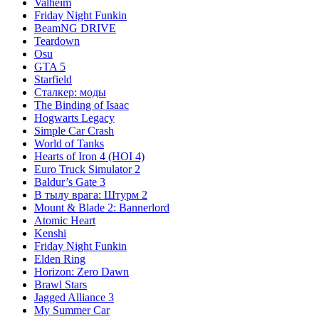
Valheim
Friday Night Funkin
BeamNG DRIVE
Teardown
Osu
GTA 5
Starfield
Сталкер: моды
The Binding of Isaac
Hogwarts Legacy
Simple Car Crash
World of Tanks
Hearts of Iron 4 (HOI 4)
Euro Truck Simulator 2
Baldur’s Gate 3
В тылу врага: Штурм 2
Mount & Blade 2: Bannerlord
Atomic Heart
Kenshi
Friday Night Funkin
Elden Ring
Horizon: Zero Dawn
Brawl Stars
Jagged Alliance 3
My Summer Car